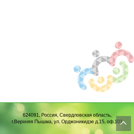
624091, Россия, Свердловская область,
г.Верхняя Пышма, ул. Орджоникидзе д.15, оф.101