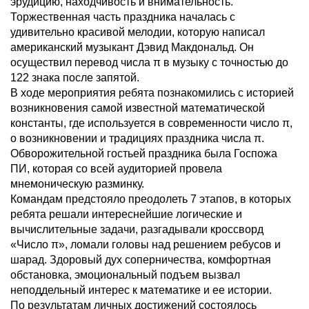
эрудицию, находчивость и внимательность.
Торжественная часть праздника началась с
удивительно красивой мелодии, которую написал
американский музыкант Дэвид Макдональд. Он
осуществил перевод числа π в музыку с точностью до
122 знака после запятой.
В ходе мероприятия ребята познакомились с историей
возникновения самой известной математической
константы, где используется в современности число π,
о возникновении и традициях праздника числа π.
Обворожительной гостьей праздника была Госпожа
ПИ, которая со всей аудиторией провела
мнемоническую разминку.
Командам предстояло преодолеть 7 этапов, в которых
ребята решали интереснейшие логические и
вычислительные задачи, разгадывали кроссворд
«Число π», ломали головы над решением ребусов и
шарад. Здоровый дух соперничества, комфортная
обстановка, эмоциональный подъем вызвал
неподдельный интерес к математике и ее истории.
По результатам личных достижений состоялось